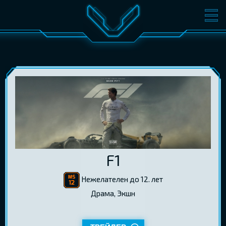
ФИЛЬМЫ
БИЛЕТЫ
О КИНО
СОБЫТИЯ
КОНФЕРЕНЦИИ
КИНОКЛУБ-V
ПОДАРОЧНЫЕ КАРТЫ
ВОЙТИ
F1
EST
RUS
ENG
Нежелателен до 12. лет
Драма, Экшн