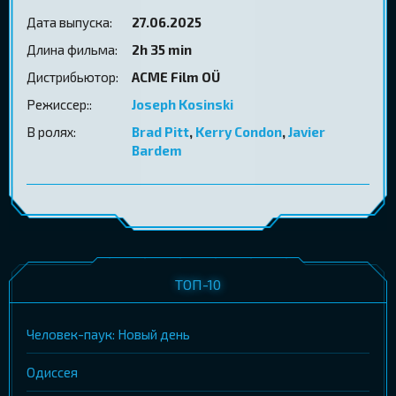
Дата выпуска:
27.06.2025
Длина фильма:
2h 35 min
Дистрибьютор:
ACME Film OÜ
Режиссер::
Joseph Kosinski
В ролях:
Brad Pitt
,
Kerry Condon
,
Javier
Bardem
ТОП-10
Человек-паук: Новый день
Одиссея