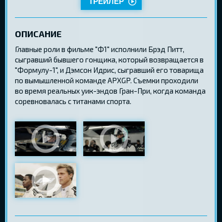
ТРЕЙЛЕР
ОПИСАНИЕ
Главные роли в фильме "Ф1" исполнили Брэд Питт,
сыгравший бывшего гонщика, который возвращается в
"Формулу-1", и Дэмсон Идрис, сыгравший его товарища
по вымышленной команде APXGP. Съемки проходили
во время реальных уик-эндов Гран-При, когда команда
соревновалась с титанами спорта.