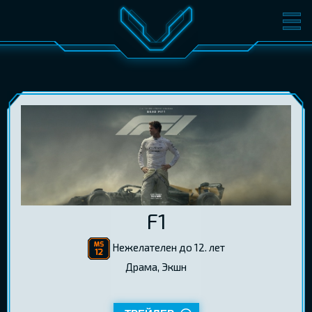
ФИЛЬМЫ
БИЛЕТЫ
О КИНО
СОБЫТИЯ
КОНФЕРЕНЦИИ
КИНОКЛУБ-V
ПОДАРОЧНЫЕ КАРТЫ
ВОЙТИ
F1
EST
RUS
ENG
Нежелателен до 12. лет
Драма, Экшн