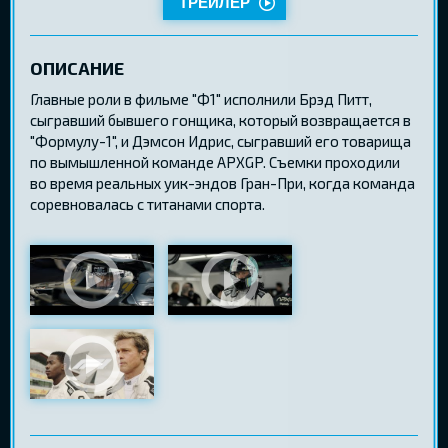
ТРЕЙЛЕР
ОПИСАНИЕ
Главные роли в фильме "Ф1" исполнили Брэд Питт,
сыгравший бывшего гонщика, который возвращается в
"Формулу-1", и Дэмсон Идрис, сыгравший его товарища
по вымышленной команде APXGP. Съемки проходили
во время реальных уик-эндов Гран-При, когда команда
соревновалась с титанами спорта.