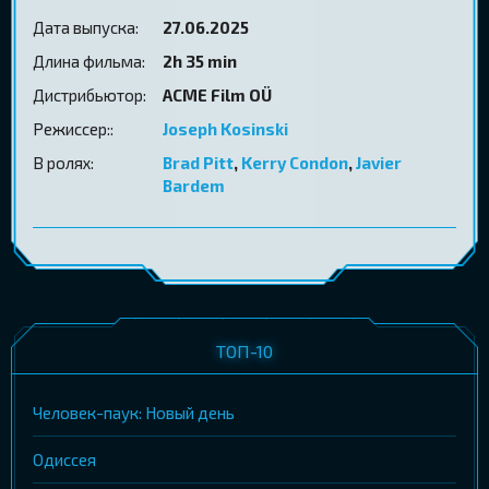
Дата выпуска:
27.06.2025
Длина фильма:
2h 35 min
Дистрибьютор:
ACME Film OÜ
Режиссер::
Joseph Kosinski
В ролях:
Brad Pitt
,
Kerry Condon
,
Javier
Bardem
ТОП-10
Человек-паук: Новый день
Одиссея