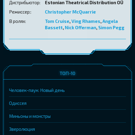
Дистрибьютор:
Estonian Theatrical Distribution OÜ
Режиссер::
Christopher McQuarrie
В ролях:
Tom Cruise
,
Ving Rhames
,
Angela
Bassett
,
Nick Offerman
,
Simon Pegg
ТОП-10
Человек-паук: Новый день
Одиссея
Миньоны и монстры
Зверолюция