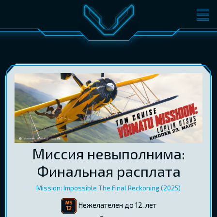
ФИЛЬМЫ
БИЛЕТЫ
О КИНО
СОБЫТИЯ
КОНФЕРЕНЦИИ
КИНОКЛУБ-V
ПОДАРОЧНЫЕ КАРТЫ
ВОЙТИ
Миссия невыполнима:
EST
RUS
ENG
Финальная расплата
Mission: Impossible The Final Reckoning (2025)
Нежелателен до 12. лет