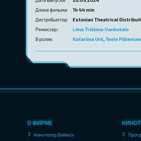
Длина фильма:
1h 44 min
Дистрибьютор:
Estonian Theatrical Distribut
Режиссер::
Liina Triškina-Vanhatalo
В ролях:
Katariina Unt
,
Teele Piibeman
О ФИРМЕ
КИНОТ
Кинотеатр Виймси
Прог