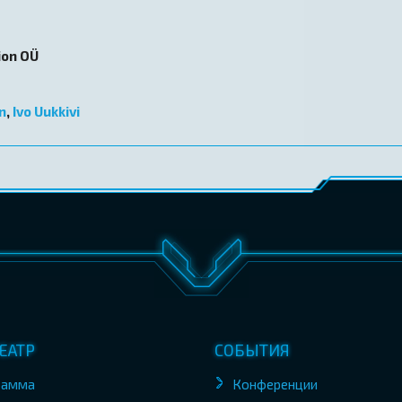
ion OÜ
n
,
Ivo Uukkivi
ЕАТР
СОБЫТИЯ
рамма
Конференции