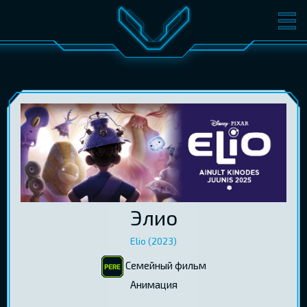
ФИЛЬМЫ
БИЛЕТЫ
О КИНО
СОБЫТИЯ
КОНФЕРЕНЦИИ
КИНОКЛУБ-V
ПОДАРОЧНЫЕ КАРТЫ
ВОЙТИ
Элио
EST
RUS
ENG
Elio (2023)
Семейный фильм
Aнимация