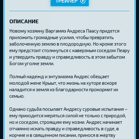
ТРЕЙЛЕР
ОПИСАНИЕ
Новому хозяину Варгамяэ Андреса Паасу придется
приложить громадные усилия, чтобы превратить
заболоченную землю в плодородную. Но кроме этого
ему предстоит столкнуться с каверзным соседом Пеару
и утвердить правду и справедливость в этом забытом
Богом уголке земли.
Полный надежд и энтузиазма Андрес обещает
молодой жене Крыыт, что жизнь на хуторе вскоре
наладится и земля из благодарности прокормит их
семью.
Однако судьба посылает Андресу суровые испытания –
ему приходится меряться силой не только с природой,
но и соседом, строящим ему козни. Андрес начинает
отчаянно искать правду и справедливость в суде, в
корчме и в священном писании, принося в жертву