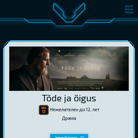
ФИЛЬМЫ
БИЛЕТЫ
О КИНО
СОБЫТИЯ
КОНФЕРЕНЦИИ
КИНОКЛУБ-V
ПОДАРОЧНЫЕ КАРТЫ
ВОЙТИ
Tõde ja õigus
EST
RUS
ENG
Нежелателен до 12. лет
Драма