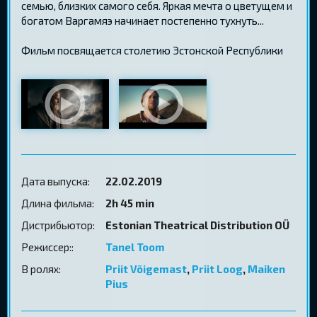
семью, близких самого себя. Яркая мечта о цветущем и
богатом Варгамяэ начинает постепенно тухнуть...
Фильм посвящается столетию Эстонской Республики
Дата выпуска:
22.02.2019
Длина фильма:
2h 45 min
Дистрибьютор:
Estonian Theatrical Distribution OÜ
Режиссер::
Tanel Toom
В ролях:
Priit Võigemast
,
Priit Loog
,
Maiken
Pius