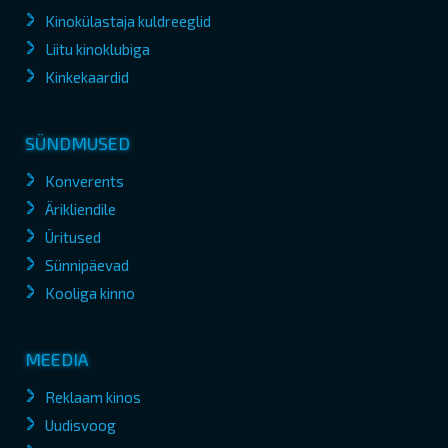
Kinokülastaja kuldreeglid
Liitu kinoklubiga
Kinkekaardid
SÜNDMUSED
Konverents
Ärikliendile
Üritused
Sünnipäevad
Kooliga kinno
MEEDIA
Reklaam kinos
Uudisvoog