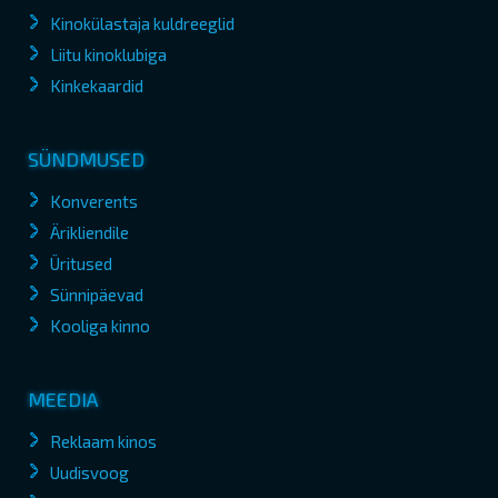
Kinokülastaja kuldreeglid
Liitu kinoklubiga
Kinkekaardid
SÜNDMUSED
Konverents
Ärikliendile
Üritused
Sünnipäevad
Kooliga kinno
MEEDIA
Reklaam kinos
Uudisvoog