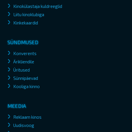
Kinokülastaja kuldreeglid
Liitu kinoklubiga
Kinkekaardid
SÜNDMUSED
Konverents
Ärikliendile
Üritused
Sünnipäevad
Kooliga kinno
MEEDIA
Reklaam kinos
Uudisvoog