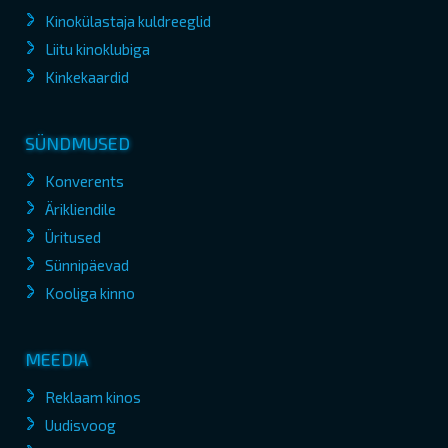
Kinokülastaja kuldreeglid
Liitu kinoklubiga
Kinkekaardid
SÜNDMUSED
Konverents
Ärikliendile
Üritused
Sünnipäevad
Kooliga kinno
MEEDIA
Reklaam kinos
Uudisvoog