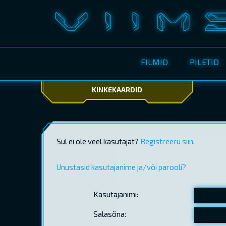
FILMID
PILETID
KINKEKAARDID
Sul ei ole veel kasutajat?
Registreeru siin
.
Unustasid kasutajanime ja/või parooli?
Kasutajanimi:
Salasõna: