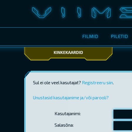
FILMID
PILETID
KINKEKAARDID
Sul ei ole veel kasutajat?
Registreeru siin
.
Unustasid kasutajanime ja/või parooli?
Kasutajanimi:
Salasõna: