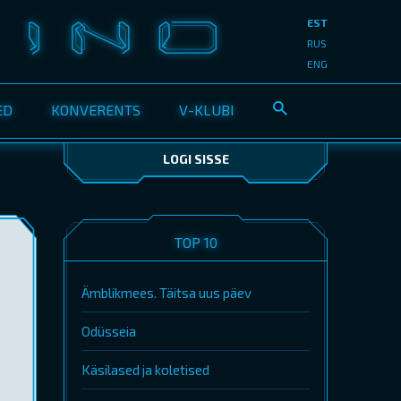
EST
RUS
ENG
ED
KONVERENTS
V-KLUBI
LOGI SISSE
TOP 10
Ämblikmees. Täitsa uus päev
Odüsseia
Käsilased ja koletised