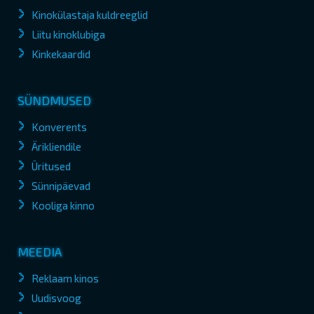
Kinokülastaja kuldreeglid
Liitu kinoklubiga
Kinkekaardid
SÜNDMUSED
Konverents
Ärikliendile
Üritused
Sünnipäevad
Kooliga kinno
MEEDIA
Reklaam kinos
Uudisvoog