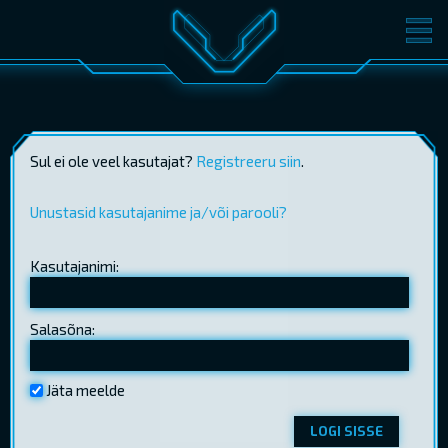
FILMID
PILETID
KINOST
SÜNDMUSED
Sul ei ole veel kasutajat?
Registreeru siin
.
KONVERENTS
V-KLUBI
KINKEKAARDID
Unustasid kasutajanime ja/või parooli?
Kasutajanimi:
LOGI SISSE
EST
RUS
ENG
Salasõna:
Jäta meelde
LOGI SISSE