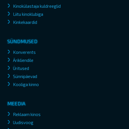
Kinokülastaja kuldreeglid
Liitu kinoklubiga
Kinkekaardid
SÜNDMUSED
Konverents
Ärikliendile
Üritused
Sünnipäevad
Kooliga kinno
MEEDIA
Reklaam kinos
Uudisvoog