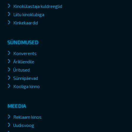
Kinokülastaja kuldreeglid
Liitu kinoklubiga
Kinkekaardid
SÜNDMUSED
Konverents
Ärikliendile
Üritused
Sünnipäevad
Kooliga kinno
MEEDIA
Reklaam kinos
Uudisvoog