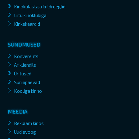
Kinokülastaja kuldreeglid
Liitu kinoklubiga
Kinkekaardid
SÜNDMUSED
Konverents
Ärikliendile
Üritused
Sünnipäevad
Kooliga kinno
MEEDIA
Reklaam kinos
Uudisvoog