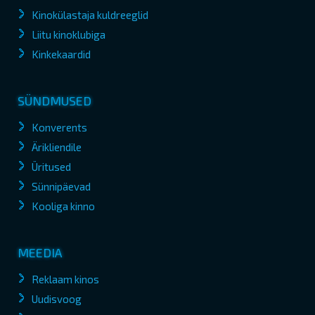
Kinokülastaja kuldreeglid
Liitu kinoklubiga
Kinkekaardid
SÜNDMUSED
Konverents
Ärikliendile
Üritused
Sünnipäevad
Kooliga kinno
MEEDIA
Reklaam kinos
Uudisvoog