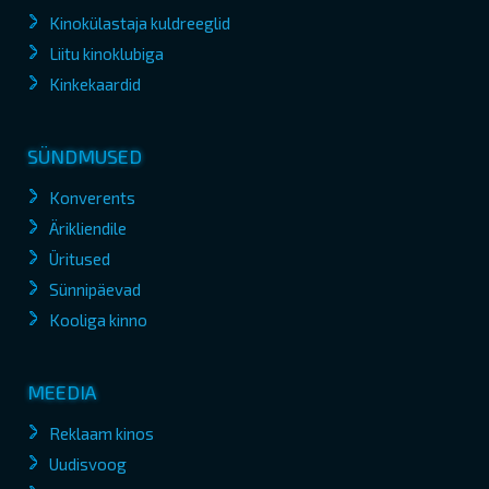
Kinokülastaja kuldreeglid
Liitu kinoklubiga
Kinkekaardid
SÜNDMUSED
Konverents
Ärikliendile
Üritused
Sünnipäevad
Kooliga kinno
MEEDIA
Reklaam kinos
Uudisvoog