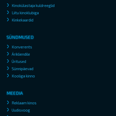
Kinokülastaja kuldreeglid
Liitu kinoklubiga
Kinkekaardid
SÜNDMUSED
Konverents
Ärikliendile
Üritused
Sünnipäevad
Kooliga kinno
MEEDIA
Reklaam kinos
Uudisvoog