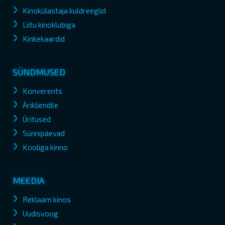
Kinokülastaja kuldreeglid
Liitu kinoklubiga
Kinkekaardid
SÜNDMUSED
Konverents
Ärikliendile
Üritused
Sünnipäevad
Kooliga kinno
MEEDIA
Reklaam kinos
Uudisvoog