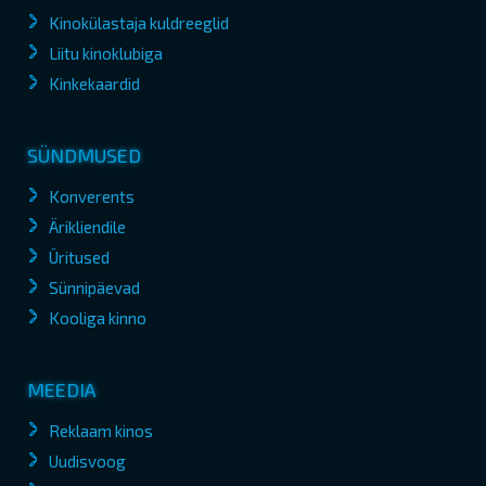
Kinokülastaja kuldreeglid
Liitu kinoklubiga
Kinkekaardid
SÜNDMUSED
Konverents
Ärikliendile
Üritused
Sünnipäevad
Kooliga kinno
MEEDIA
Reklaam kinos
Uudisvoog