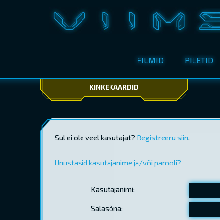
FILMID
PILETID
KINKEKAARDID
Sul ei ole veel kasutajat?
Registreeru siin
.
Unustasid kasutajanime ja/või parooli?
Kasutajanimi:
Salasõna: