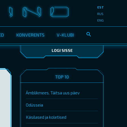
EST
RUS
ENG
ED
KONVERENTS
V-KLUBI
LOGI SISSE
TOP 10
Ämblikmees. Täitsa uus päev
Odüsseia
Käsilased ja koletised