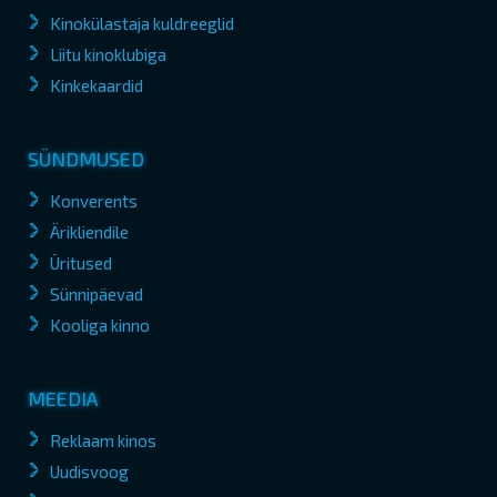
Kinokülastaja kuldreeglid
Liitu kinoklubiga
Kinkekaardid
SÜNDMUSED
Konverents
Ärikliendile
Üritused
Sünnipäevad
Kooliga kinno
MEEDIA
Reklaam kinos
Uudisvoog