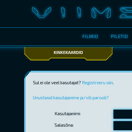
FILMID
PILETID
KINKEKAARDID
Sul ei ole veel kasutajat?
Registreeru siin
.
Unustasid kasutajanime ja/või parooli?
Kasutajanimi:
Salasõna: