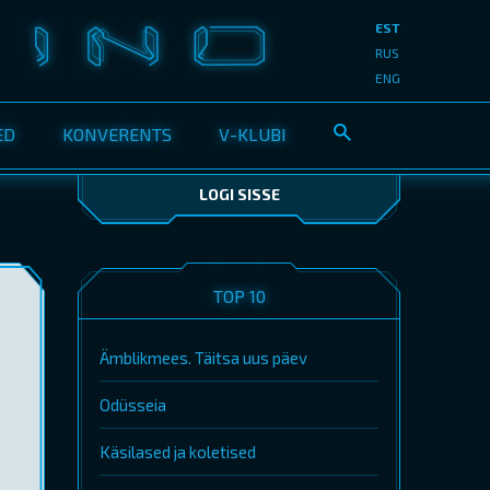
EST
RUS
ENG
ED
KONVERENTS
V-KLUBI
LOGI SISSE
TOP 10
Ämblikmees. Täitsa uus päev
Odüsseia
Käsilased ja koletised