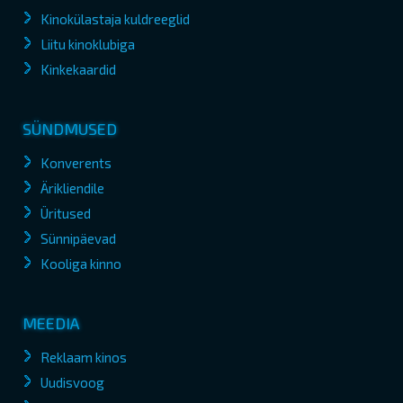
Kinokülastaja kuldreeglid
Liitu kinoklubiga
Kinkekaardid
SÜNDMUSED
Konverents
Ärikliendile
Üritused
Sünnipäevad
Kooliga kinno
MEEDIA
Reklaam kinos
Uudisvoog