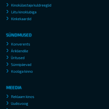
Kinokülastaja kuldreeglid
Liitu kinoklubiga
Kinkekaardid
SÜNDMUSED
Konverents
Ärikliendile
Üritused
Sünnipäevad
Kooliga kinno
MEEDIA
Reklaam kinos
Uudisvoog