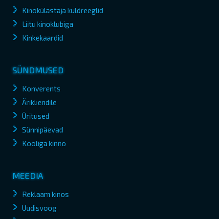
Kinokülastaja kuldreeglid
Liitu kinoklubiga
Kinkekaardid
SÜNDMUSED
Konverents
Ärikliendile
Üritused
Sünnipäevad
Kooliga kinno
MEEDIA
Reklaam kinos
Uudisvoog