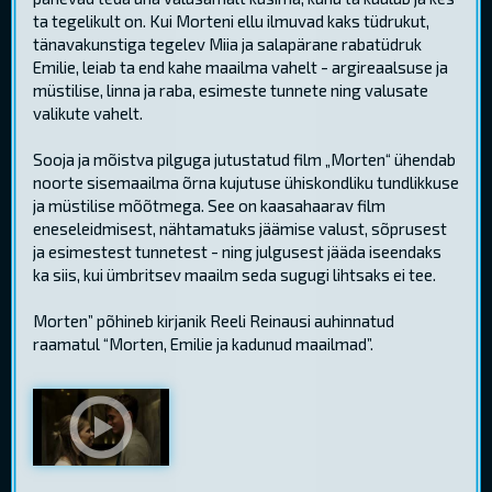
ta tegelikult on. Kui Morteni ellu ilmuvad kaks tüdrukut,
tänavakunstiga tegelev Miia ja salapärane rabatüdruk
Emilie, leiab ta end kahe maailma vahelt - argireaalsuse ja
müstilise, linna ja raba, esimeste tunnete ning valusate
valikute vahelt.
Sooja ja mõistva pilguga jutustatud film „Morten“ ühendab
noorte sisemaailma õrna kujutuse ühiskondliku tundlikkuse
ja müstilise mõõtmega. See on kaasahaarav film
eneseleidmisest, nähtamatuks jäämise valust, sõprusest
ja esimestest tunnetest - ning julgusest jääda iseendaks
ka siis, kui ümbritsev maailm seda sugugi lihtsaks ei tee.
Morten” põhineb kirjanik Reeli Reinausi auhinnatud
raamatul “Morten, Emilie ja kadunud maailmad”.