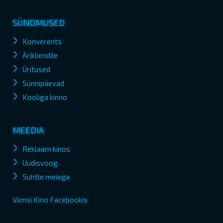
SÜNDMUSED
Konverents
Ärikliendile
Üritused
Sünnipäevad
Kooliga kinno
MEEDIA
Reklaam kinos
Uudisvoog
Suhtle meiega
Viimsi Kino Facebookis