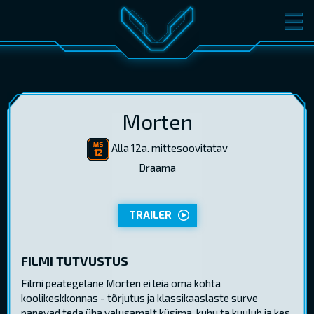
FILMID
PILETID
KINOST
SÜNDMUSED
KONVERENTS
V-KLUBI
Morten
KINKEKAARDID
Alla 12a. mittesoovitatav
Draama
TRAILER
LOGI SISSE
EST
RUS
ENG
FILMI TUTVUSTUS
Filmi peategelane Morten ei leia oma kohta
koolikeskkonnas - tõrjutus ja klassikaaslaste surve
panevad teda üha valusamalt küsima, kuhu ta kuulub ja kes