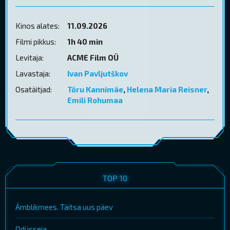
Kinos alates:
11.09.2026
Filmi pikkus:
1h 40 min
Levitaja:
ACME Film OÜ
Lavastaja:
Ivan Pavljutškov
Osatäitjad:
Tõru Kannimäe
,
Helena Maria Reisner
,
Emili Rohumaa
TOP 10
Ämblikmees. Täitsa uus päev
Odüsseia