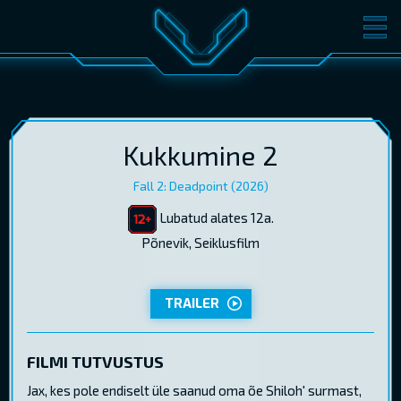
FILMID
PILETID
KINOST
SÜNDMUSED
KONVERENTS
V-KLUBI
Kukkumine 2
Fall 2: Deadpoint (2026)
KINKEKAARDID
Lubatud alates 12a.
Põnevik, Seiklusfilm
LOGI SISSE
EST
RUS
ENG
TRAILER
FILMI TUTVUSTUS
Jax, kes pole endiselt üle saanud oma õe Shiloh' surmast,