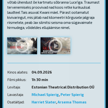
võtab ühendust õe kartmatu sõbranna Luce'iga. Traumast
tervenemiseks proovivad nad koos retke kurikuulsal
laudteel Tais asuval Kwani mäel. Pärast ootamatut
kivivaringut, mis jätab nad kilomeetri kõrgusele jalgraja
riismetele, peab Jax silmitsi seisma oma sügavaimate
hirmudega, võideldes ellujäämise nimel.
Kinos alates:
04.09.2026
Filmi pikkus:
1h 30 min
Levitaja:
Estonian Theatrical Distribution OÜ
Lavastaja:
Michael Spierig
,
Peter Spierig
Osatäitjad:
Harriet Slater
,
Arsema Thomas