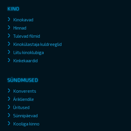
KINO
Kinokavad
Hinnad
Tulevad filmid
Kinokülastaja kuldreeglid
Liitu kinoklubiga
Kinkekaardid
SÜNDMUSED
Konverents
Ärikliendile
Üritused
Sünnipäevad
Kooliga kinno