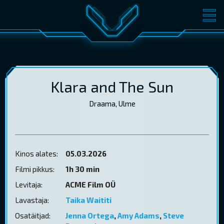
FILMID
PILETID
KINOST
SÜNDMUSED
KONVERENTS
V-KLUBI
Klara and The Sun
Draama, Ulme
KINKEKAARDID
LOGI SISSE
Kinos alates:
05.03.2026
EST
RUS
ENG
Filmi pikkus:
1h 30 min
Levitaja:
ACME Film OÜ
Lavastaja:
Taika Waititi
Osatäitjad:
Jenna Ortega
,
Amy Adams
,
Steve