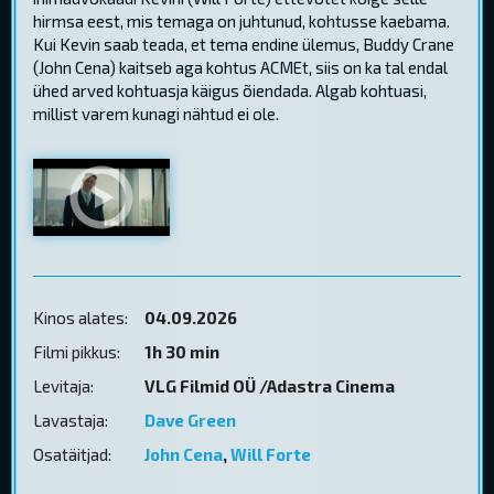
hirmsa eest, mis temaga on juhtunud, kohtusse kaebama.
Kui Kevin saab teada, et tema endine ülemus, Buddy Crane
(John Cena) kaitseb aga kohtus ACMEt, siis on ka tal endal
ühed arved kohtuasja käigus õiendada. Algab kohtuasi,
millist varem kunagi nähtud ei ole.
Kinos alates:
04.09.2026
Filmi pikkus:
1h 30 min
Levitaja:
VLG Filmid OÜ /Adastra Cinema
Lavastaja:
Dave Green
Osatäitjad:
John Cena
,
Will Forte