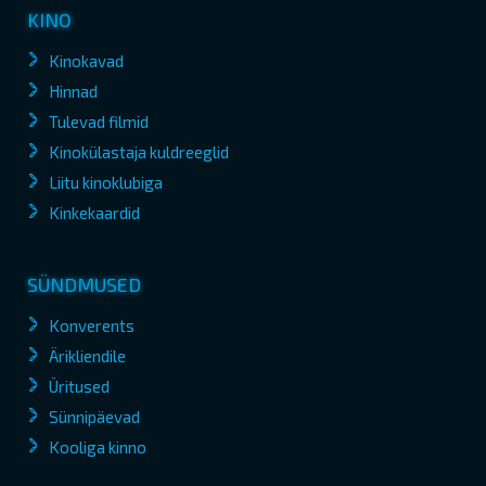
KINO
Kinokavad
Hinnad
Tulevad filmid
Kinokülastaja kuldreeglid
Liitu kinoklubiga
Kinkekaardid
SÜNDMUSED
Konverents
Ärikliendile
Üritused
Sünnipäevad
Kooliga kinno