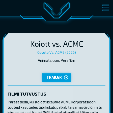
FILMID
PILETID
KINOST
SÜNDMUSED
KONVERENTS
V-KLUBI
Koiott vs. ACME
Coyote Vs. ACME (2026)
KINKEKAARDID
Animatsioon, Perefilm
TRAILER
LOGI SISSE
EST
RUS
ENG
FILMI TUTVUSTUS
Pärast seda, kui Koiott ikka jälle ACME korporatsiooni
tooteid kasutades läbi kukub, palkab ta samavõrd õnnetu
inimadvokaadi Kevini (Will Forte) ettevõtet kõige selle