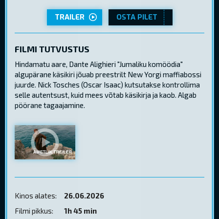
TRAILER
OSTA PILET
FILMI TUTVUSTUS
Hindamatu aare, Dante Alighieri "Jumaliku komöödia"
algupärane käsikiri jõuab preestrilt New Yorgi maffiabossi
juurde. Nick Tosches (Oscar Isaac) kutsutakse kontrollima
selle autentsust, kuid mees võtab käsikirja ja kaob. Algab
pöörane tagaajamine.
Kinos alates:
26.06.2026
Filmi pikkus:
1h 45 min