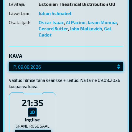
Levitaja:
Estonian Theatrical Distribution OÜ
Lavastaja:
Julian Schnabel
Osatäitjad:
Oscar Isaac
,
Al Pacino
,
Jason Momoa
,
Gerard Butler
,
John Malkovich
,
Gal
Gadot
KAVA
Valitud filmile täna seansse ei leitud. Näitame 09.08.2026
kuupäeva kava.
21:35
Inglise
GRAND ROSE SAAL