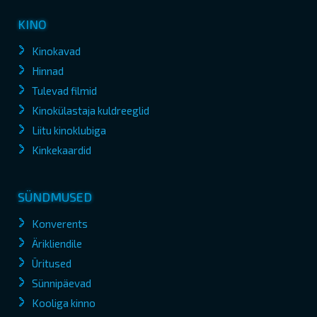
KINO
Kinokavad
Hinnad
Tulevad filmid
Kinokülastaja kuldreeglid
Liitu kinoklubiga
Kinkekaardid
SÜNDMUSED
Konverents
Ärikliendile
Üritused
Sünnipäevad
Kooliga kinno