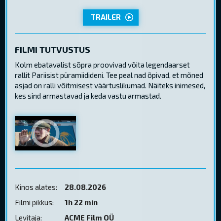
TRAILER
FILMI TUTVUSTUS
Kolm ebatavalist sõpra proovivad võita legendaarset
rallit Pariisist püramiidideni. Tee peal nad õpivad, et mõned
asjad on ralli võitmisest väärtuslikumad. Näiteks inimesed,
kes sind armastavad ja keda vastu armastad.
Kinos alates:
28.08.2026
Filmi pikkus:
1h 22 min
Levitaja:
ACME Film OÜ