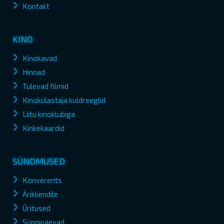
Kontakt
KINO
Kinokavad
Hinnad
Tulevad filmid
Kinokülastaja kuldreeglid
Liitu kinoklubiga
Kinkekaardid
SÜNDMUSED
Konverents
Ärikliendile
Üritused
Sünnipäevad