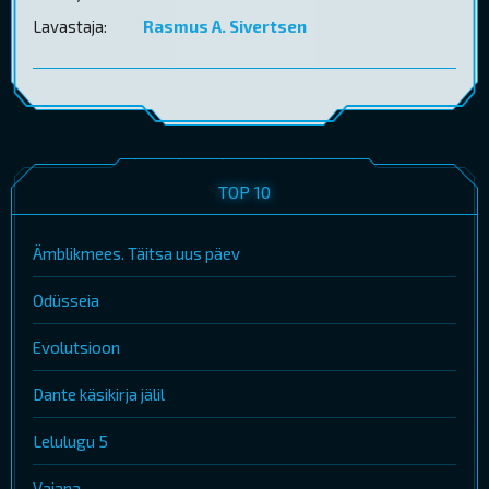
Lavastaja:
Rasmus A. Sivertsen
TOP 10
Ämblikmees. Täitsa uus päev
Odüsseia
Evolutsioon
Dante käsikirja jälil
Lelulugu 5
Vaiana