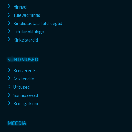
Hinnad
Tulevad filmid
Kinokülastaja kuldreeglid
Liitu kinoklubiga
Kinkekaardid
SÜNDMUSED
Konverents
Ärikliendile
Üritused
Sünnipäevad
Kooliga kinno
MEEDIA