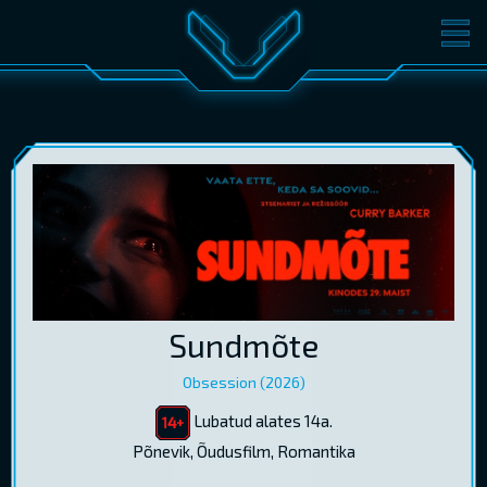
FILMID
PILETID
KINOST
SÜNDMUSED
KONVERENTS
V-KLUBI
KINKEKAARDID
LOGI SISSE
Sundmõte
EST
RUS
ENG
Obsession (2026)
Lubatud alates 14a.
Põnevik, Õudusfilm, Romantika