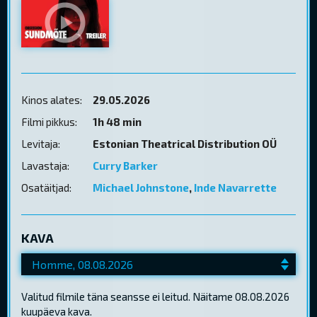
Kinos alates:
29.05.2026
Filmi pikkus:
1h 48 min
Levitaja:
Estonian Theatrical Distribution OÜ
Lavastaja:
Curry Barker
Osatäitjad:
Michael Johnstone
,
Inde Navarrette
KAVA
Valitud filmile täna seansse ei leitud. Näitame 08.08.2026
kuupäeva kava.