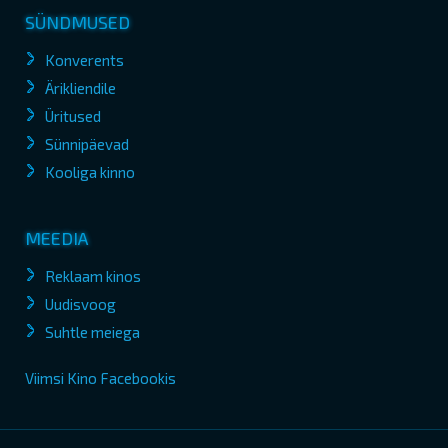
SÜNDMUSED
Konverents
Ärikliendile
Üritused
Sünnipäevad
Kooliga kinno
MEEDIA
Reklaam kinos
Uudisvoog
Suhtle meiega
Viimsi Kino Facebookis