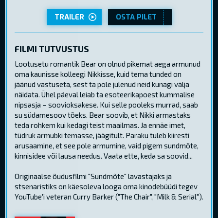
TRAILER
OSTA PILET
FILMI TUTVUSTUS
Lootusetu romantik Bear on olnud pikemat aega armunud
oma kaunisse kolleegi Nikkisse, kuid tema tunded on
jäänud vastuseta, sest ta pole julenud neid kunagi välja
näidata. Ühel päeval leiab ta esoteerikapoest kummalise
nipsasja – soovioksakese. Kui selle pooleks murrad, saab
su südamesoov tõeks. Bear soovib, et Nikki armastaks
teda rohkem kui kedagi teist maailmas. Ja ennäe imet,
tüdruk armubki temasse, jäägitult. Paraku tuleb kiiresti
arusaamine, et see pole armumine, vaid pigem sundmõte,
kinnisidee või lausa needus. Vaata ette, keda sa soovid...
Originaalse õudusfilmi "Sundmõte" lavastajaks ja
stsenaristiks on käesoleva looga oma kinodebüüdi tegev
YouTube'i veteran Curry Barker ("The Chair", "Milk & Serial").