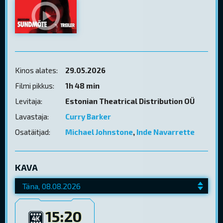
Kinos alates:
29.05.2026
Filmi pikkus:
1h 48 min
Levitaja:
Estonian Theatrical Distribution OÜ
Lavastaja:
Curry Barker
Osatäitjad:
Michael Johnstone
,
Inde Navarrette
KAVA
15:20