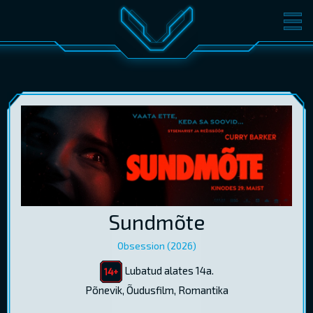
FILMID
PILETID
KINOST
SÜNDMUSED
KONVERENTS
V-KLUBI
KINKEKAARDID
LOGI SISSE
Sundmõte
EST
RUS
ENG
Obsession (2026)
Lubatud alates 14a.
Põnevik, Õudusfilm, Romantika