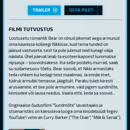
TRAILER
OSTA PILET
FILMI TUTVUSTUS
Lootusetu romantik Bear on olnud pikemat aega armunud
oma kaunisse kolleegi Nikkisse, kuid tema tunded on
jäänud vastuseta, sest ta pole julenud neid kunagi välja
näidata. Ühel päeval leiab ta esoteerikapoest kummalise
nipsasja – soovioksakese. Kui selle pooleks murrad, saab
su südamesoov tõeks. Bear soovib, et Nikki armastaks
teda rohkem kui kedagi teist maailmas. Ja ennäe imet,
tüdruk armubki temasse, jäägitult. Paraku tuleb kiiresti
arusaamine, et see pole armumine, vaid pigem sundmõte,
kinnisidee või lausa needus. Vaata ette, keda sa soovid...
Originaalse õudusfilmi "Sundmõte" lavastajaks ja
stsenaristiks on käesoleva looga oma kinodebüüdi tegev
YouTube'i veteran Curry Barker ("The Chair", "Milk & Serial").