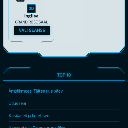
Inglise
GRAND ROSE SAAL
VALI SEANSS
TOP 10
Ämblikmees. Täitsa uus päev
Odüsseia
Käsilased ja koletised
Käpapatrull: Dinosauruse film