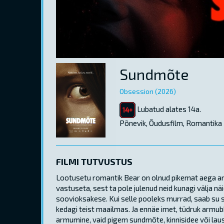
Sundmõte
Obsession (2026)
Lubatud alates 14a.
Põnevik, Õudusfilm, Romantika
FILMI TUTVUSTUS
Lootusetu romantik Bear on olnud pikemat aega ar
vastuseta, sest ta pole julenud neid kunagi välja n
soovioksakese. Kui selle pooleks murrad, saab su 
kedagi teist maailmas. Ja ennäe imet, tüdruk armubk
armumine, vaid pigem sundmõte, kinnisidee või laus