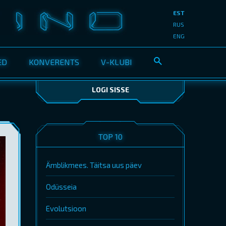
EST
RUS
ENG
ED
KONVERENTS
V-KLUBI
LOGI SISSE
TOP 10
Ämblikmees. Täitsa uus päev
Odüsseia
Evolutsioon