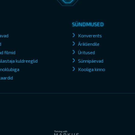
SÜNDMUSED
avad
Konverents
d
Ärikliendile
d filmid
Üritused
lastaja kuldreeglid
Sünnipäevad
kinoklubiga
Kooliga kinno
kaardid