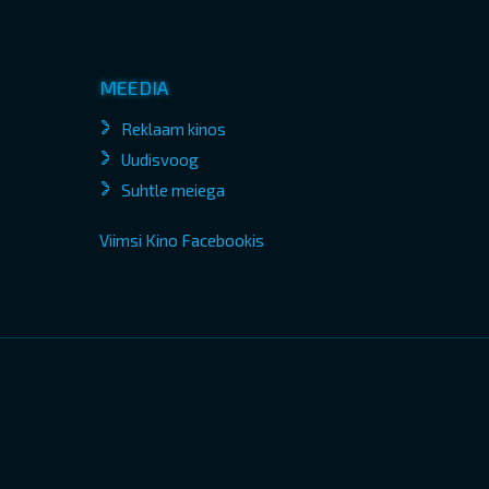
MEEDIA
Reklaam kinos
Uudisvoog
Suhtle meiega
Viimsi Kino Facebookis