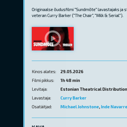
Originaalse õudusfilmi "Sundmõte" lavastajaks ja 
veteran Curry Barker ("The Chair", "Milk & Serial").
Kinos alates:
29.05.2026
Filmi pikkus:
1h 48 min
Levitaja:
Estonian Theatrical Distributio
Lavastaja:
Curry Barker
Osatäitjad:
Michael Johnstone
,
Inde Navarr
KAVA