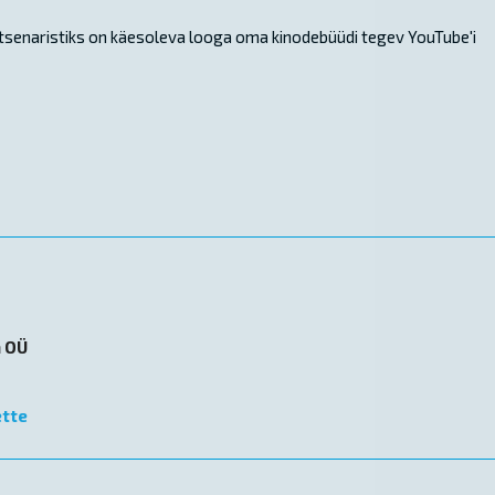
stsenaristiks on käesoleva looga oma kinodebüüdi tegev YouTube'i
n OÜ
ette