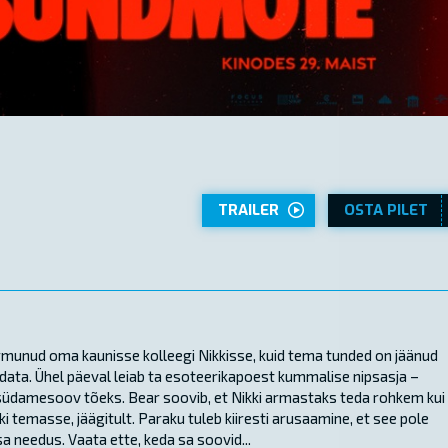
TRAILER
OSTA PILET
munud oma kaunisse kolleegi Nikkisse, kuid tema tunded on jäänud
äidata. Ühel päeval leiab ta esoteerikapoest kummalise nipsasja –
südamesoov tõeks. Bear soovib, et Nikki armastaks teda rohkem kui
i temasse, jäägitult. Paraku tuleb kiiresti arusaamine, et see pole
a needus. Vaata ette, keda sa soovid...