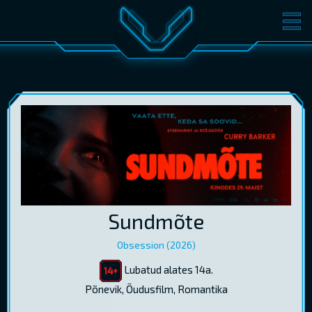
FILMID
PILETID
KINOST
SÜNDMUSED
KONVERENTS
V-KLUBI
KINKEKAARDID
LOGI SISSE
Sundmõte
EST
RUS
ENG
Obsession (2026)
Lubatud alates 14a.
Põnevik, Õudusfilm, Romantika