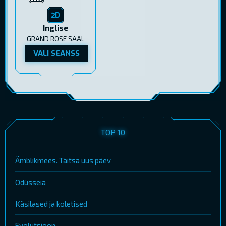
Inglise
GRAND ROSE SAAL
VALI SEANSS
TOP 10
Ämblikmees. Täitsa uus päev
Odüsseia
Käsilased ja koletised
Evolutsioon