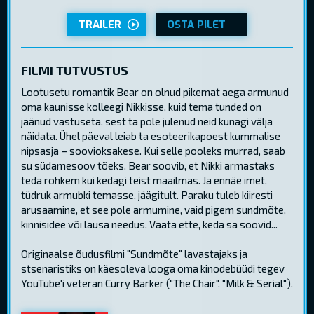
TRAILER
OSTA PILET
FILMI TUTVUSTUS
Lootusetu romantik Bear on olnud pikemat aega armunud
oma kaunisse kolleegi Nikkisse, kuid tema tunded on
jäänud vastuseta, sest ta pole julenud neid kunagi välja
näidata. Ühel päeval leiab ta esoteerikapoest kummalise
nipsasja – soovioksakese. Kui selle pooleks murrad, saab
su südamesoov tõeks. Bear soovib, et Nikki armastaks
teda rohkem kui kedagi teist maailmas. Ja ennäe imet,
tüdruk armubki temasse, jäägitult. Paraku tuleb kiiresti
arusaamine, et see pole armumine, vaid pigem sundmõte,
kinnisidee või lausa needus. Vaata ette, keda sa soovid...
Originaalse õudusfilmi "Sundmõte" lavastajaks ja
stsenaristiks on käesoleva looga oma kinodebüüdi tegev
YouTube'i veteran Curry Barker ("The Chair", "Milk & Serial").