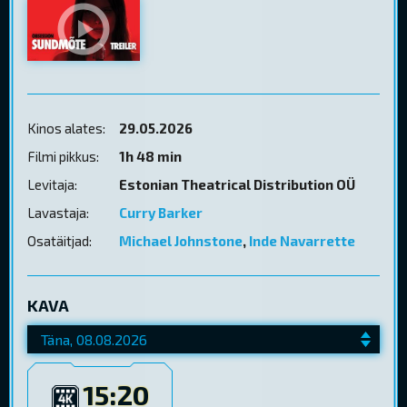
Kinos alates:
29.05.2026
Filmi pikkus:
1h 48 min
Levitaja:
Estonian Theatrical Distribution OÜ
Lavastaja:
Curry Barker
Osatäitjad:
Michael Johnstone
,
Inde Navarrette
KAVA
15:20