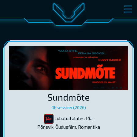
FILMID
PILETID
KINOST
SÜNDMUSED
KONVERENTS
V-KLUBI
KINKEKAARDID
LOGI SISSE
Sundmõte
EST
RUS
ENG
Obsession (2026)
Lubatud alates 14a.
Põnevik, Õudusfilm, Romantika