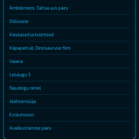
Ämblikmees. Täitsa uus päev
Odüsseia
Käsilased ja koletised
Käpapatrull: Dinosauruse film
Vaiana
Lelulugu 5
Naudingu nimel
Jäätisemüüja
Evolutsioon
Avalikustamise päev