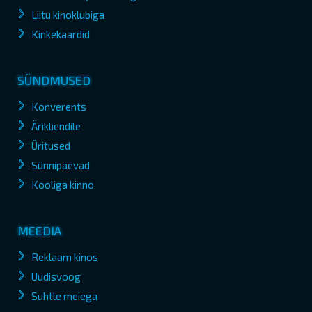
Liitu kinoklubiga
Kinkekaardid
SÜNDMUSED
Konverents
Ärikliendile
Üritused
Sünnipäevad
Kooliga kinno
MEEDIA
Reklaam kinos
Uudisvoog
Suhtle meiega