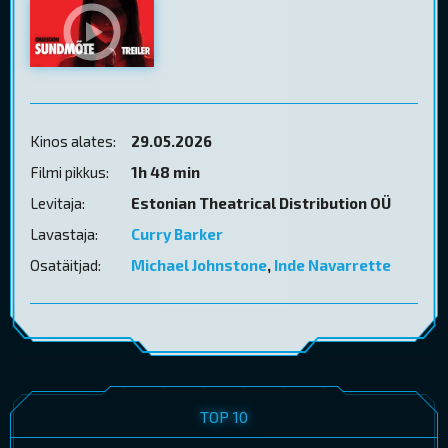
Kinos alates:
29.05.2026
Filmi pikkus:
1h 48 min
Levitaja:
Estonian Theatrical Distribution OÜ
Lavastaja:
Curry Barker
Osatäitjad:
Michael Johnstone
,
Inde Navarrette
TOP 10