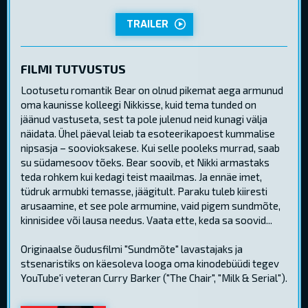
TRAILER
FILMI TUTVUSTUS
Lootusetu romantik Bear on olnud pikemat aega armunud
oma kaunisse kolleegi Nikkisse, kuid tema tunded on
jäänud vastuseta, sest ta pole julenud neid kunagi välja
näidata. Ühel päeval leiab ta esoteerikapoest kummalise
nipsasja – soovioksakese. Kui selle pooleks murrad, saab
su südamesoov tõeks. Bear soovib, et Nikki armastaks
teda rohkem kui kedagi teist maailmas. Ja ennäe imet,
tüdruk armubki temasse, jäägitult. Paraku tuleb kiiresti
arusaamine, et see pole armumine, vaid pigem sundmõte,
kinnisidee või lausa needus. Vaata ette, keda sa soovid...
Originaalse õudusfilmi "Sundmõte" lavastajaks ja
stsenaristiks on käesoleva looga oma kinodebüüdi tegev
YouTube'i veteran Curry Barker ("The Chair", "Milk & Serial").