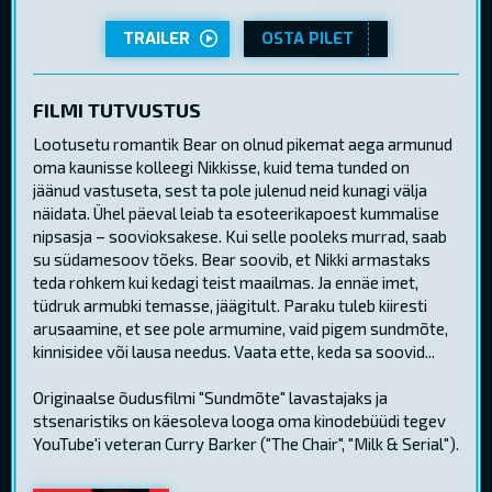
TRAILER
OSTA PILET
FILMI TUTVUSTUS
Lootusetu romantik Bear on olnud pikemat aega armunud
oma kaunisse kolleegi Nikkisse, kuid tema tunded on
jäänud vastuseta, sest ta pole julenud neid kunagi välja
näidata. Ühel päeval leiab ta esoteerikapoest kummalise
nipsasja – soovioksakese. Kui selle pooleks murrad, saab
su südamesoov tõeks. Bear soovib, et Nikki armastaks
teda rohkem kui kedagi teist maailmas. Ja ennäe imet,
tüdruk armubki temasse, jäägitult. Paraku tuleb kiiresti
arusaamine, et see pole armumine, vaid pigem sundmõte,
kinnisidee või lausa needus. Vaata ette, keda sa soovid...
Originaalse õudusfilmi "Sundmõte" lavastajaks ja
stsenaristiks on käesoleva looga oma kinodebüüdi tegev
YouTube'i veteran Curry Barker ("The Chair", "Milk & Serial").