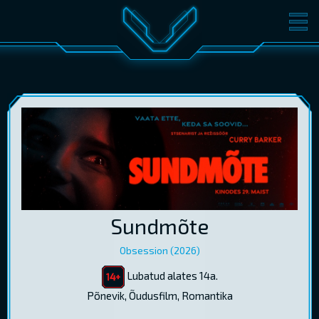
FILMID
PILETID
KINOST
SÜNDMUSED
KONVERENTS
V-KLUBI
KINKEKAARDID
LOGI SISSE
Sundmõte
EST
RUS
ENG
Obsession (2026)
Lubatud alates 14a.
Põnevik, Õudusfilm, Romantika