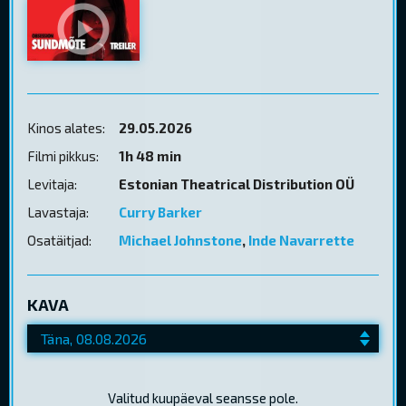
Kinos alates:
29.05.2026
Filmi pikkus:
1h 48 min
Levitaja:
Estonian Theatrical Distribution OÜ
Lavastaja:
Curry Barker
Osatäitjad:
Michael Johnstone
,
Inde Navarrette
KAVA
Valitud kuupäeval seansse pole.