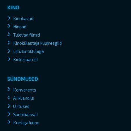
KINO
Kinokavad
Hinnad
Tulevad filmid
Kinokülastaja kuldreeglid
Liitu kinoklubiga
Kinkekaardid
SÜNDMUSED
Konverents
Ärikliendile
Üritused
Sünnipäevad
Kooliga kinno