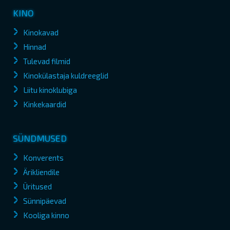
KINO
Kinokavad
Hinnad
Tulevad filmid
Kinokülastaja kuldreeglid
Liitu kinoklubiga
Kinkekaardid
SÜNDMUSED
Konverents
Ärikliendile
Üritused
Sünnipäevad
Kooliga kinno