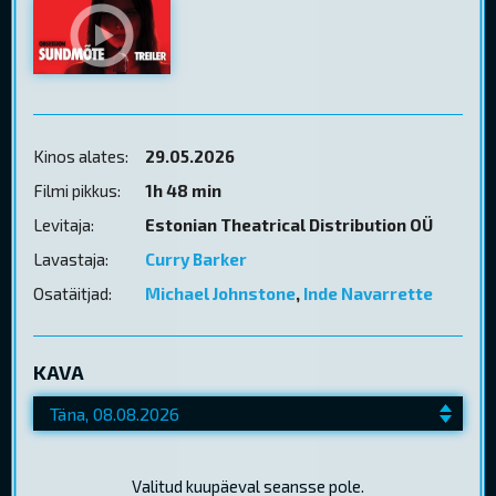
Kinos alates:
29.05.2026
Filmi pikkus:
1h 48 min
Levitaja:
Estonian Theatrical Distribution OÜ
Lavastaja:
Curry Barker
Osatäitjad:
Michael Johnstone
,
Inde Navarrette
KAVA
Valitud kuupäeval seansse pole.