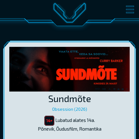
FILMID
PILETID
KINOST
SÜNDMUSED
KONVERENTS
V-KLUBI
KINKEKAARDID
LOGI SISSE
Sundmõte
EST
RUS
ENG
Obsession (2026)
Lubatud alates 14a.
Põnevik, Õudusfilm, Romantika