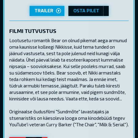
TRAILER
OSTA PILET
FILMI TUTVUSTUS
Lootusetu romantik Bear on olnud pikemat aega armunud
oma kaunisse kolleegi Nikkisse, kuid tema tunded on
jäänud vastuseta, sest ta pole julenud neid kunagi välja
näidata. Ühel päeval leiab ta esoteerikapoest kummalise
nipsasja – soovioksakese. Kui selle pooleks murrad, saab
su südamesoov tõeks. Bear soovib, et Nikki armastaks
teda rohkem kui kedagi teist maailmas. Ja ennäe imet,
tüdruk armubki temasse, jäägitult. Paraku tuleb kiiresti
arusaamine, et see pole armumine, vaid pigem sundmõte,
kinnisidee või lausa needus. Vaata ette, keda sa soovid...
Originaalse õudusfilmi "Sundmõte" lavastajaks ja
stsenaristiks on käesoleva looga oma kinodebüüdi tegev
YouTube'i veteran Curry Barker ("The Chair", "Milk & Serial").