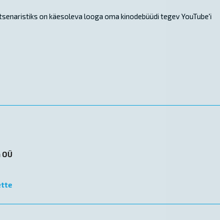
stsenaristiks on käesoleva looga oma kinodebüüdi tegev YouTube'i
n OÜ
ette