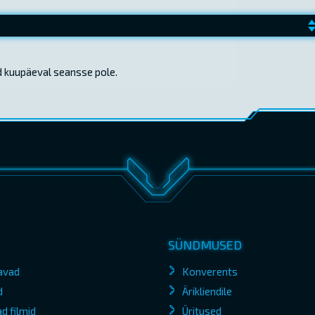
d kuupäeval seansse pole.
SÜNDMUSED
avad
Konverents
d
Ärikliendile
d filmid
Üritused