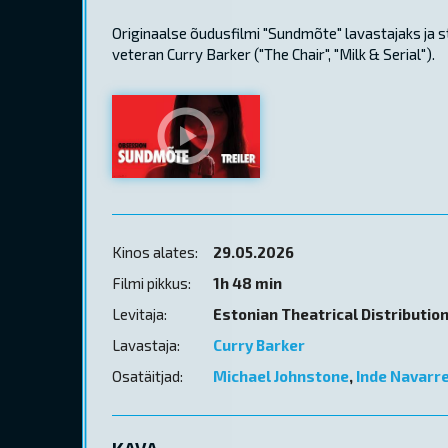
Originaalse õudusfilmi "Sundmõte" lavastajaks ja 
veteran Curry Barker ("The Chair", "Milk & Serial").
Kinos alates:
29.05.2026
Filmi pikkus:
1h 48 min
Levitaja:
Estonian Theatrical Distributio
Lavastaja:
Curry Barker
Osatäitjad:
Michael Johnstone
,
Inde Navarr
KAVA