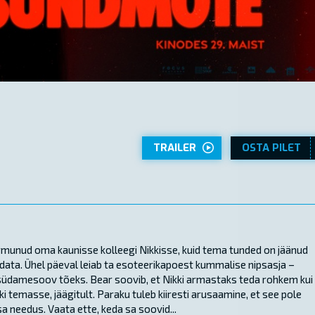
TRAILER
OSTA PILET
munud oma kaunisse kolleegi Nikkisse, kuid tema tunded on jäänud
äidata. Ühel päeval leiab ta esoteerikapoest kummalise nipsasja –
südamesoov tõeks. Bear soovib, et Nikki armastaks teda rohkem kui
i temasse, jäägitult. Paraku tuleb kiiresti arusaamine, et see pole
a needus. Vaata ette, keda sa soovid...