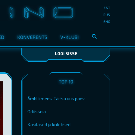
EST
RUS
ENG
ED
KONVERENTS
V-KLUBI
LOGI SISSE
TOP 10
Ämblikmees. Täitsa uus päev
Odüsseia
Käsilased ja koletised