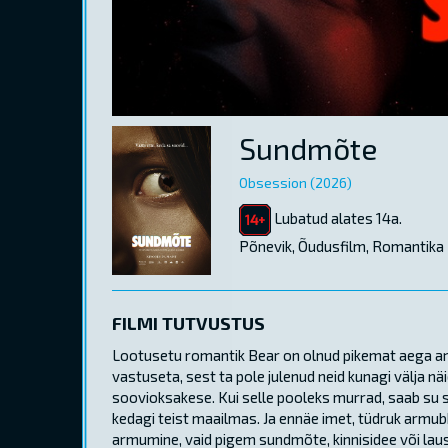
Sundmõte
Obsession (2026)
Lubatud alates 14a.
Põnevik, Õudusfilm, Romantika
FILMI TUTVUSTUS
Lootusetu romantik Bear on olnud pikemat aega ar
vastuseta, sest ta pole julenud neid kunagi välja n
soovioksakese. Kui selle pooleks murrad, saab su 
kedagi teist maailmas. Ja ennäe imet, tüdruk armubk
armumine, vaid pigem sundmõte, kinnisidee või laus