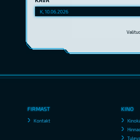
Valitu
FIRMAST
KINO
Kontakt
Kinok
Hinna
Tuleva