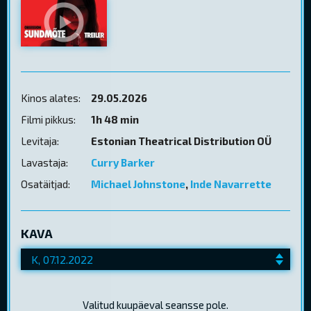
Kinos alates:
29.05.2026
Filmi pikkus:
1h 48 min
Levitaja:
Estonian Theatrical Distribution OÜ
Lavastaja:
Curry Barker
Osatäitjad:
Michael Johnstone
,
Inde Navarrette
KAVA
Valitud kuupäeval seansse pole.