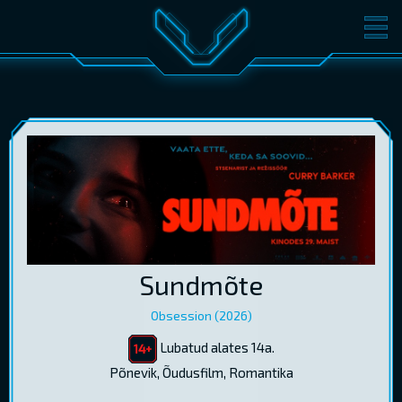
FILMID
PILETID
KINOST
SÜNDMUSED
KONVERENTS
V-KLUBI
KINKEKAARDID
LOGI SISSE
Sundmõte
EST
RUS
ENG
Obsession (2026)
Lubatud alates 14a.
Põnevik, Õudusfilm, Romantika