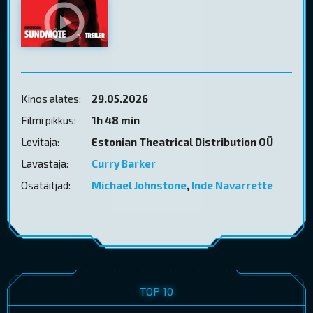
Kinos alates:
29.05.2026
Filmi pikkus:
1h 48 min
Levitaja:
Estonian Theatrical Distribution OÜ
Lavastaja:
Curry Barker
Osatäitjad:
Michael Johnstone
,
Inde Navarrette
TOP 10