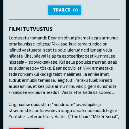
TRAILER
FILMI TUTVUSTUS
Lootusetu romantik Bear on olnud pikemat aega armunud
oma kaunisse kolleegi Nikkisse, kuid tema tunded on
jäänud vastuseta, sest ta pole julenud neid kunagi välja
näidata. Ühel päeval leiab ta esoteerikapoest kummalise
nipsasja – soovioksakese. Kui selle pooleks murrad, saab
su südamesoov tõeks. Bear soovib, et Nikki armastaks
teda rohkem kui kedagi teist maailmas. Ja ennäe imet,
tüdruk armubki temasse, jäägitult. Paraku tuleb kiiresti
arusaamine, et see pole armumine, vaid pigem sundmõte,
kinnisidee või lausa needus. Vaata ette, keda sa soovid...
Originaalse õudusfilmi "Sundmõte" lavastajaks ja
stsenaristiks on käesoleva looga oma kinodebüüdi tegev
YouTube'i veteran Curry Barker ("The Chair", "Milk & Serial").