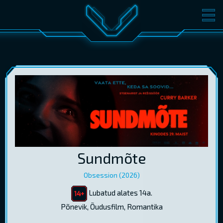
FILMID
PILETID
KINOST
SÜNDMUSED
KONVERENTS
V-KLUBI
KINKEKAARDID
LOGI SISSE
Sundmõte
EST
RUS
ENG
Obsession (2026)
Lubatud alates 14a.
Põnevik, Õudusfilm, Romantika