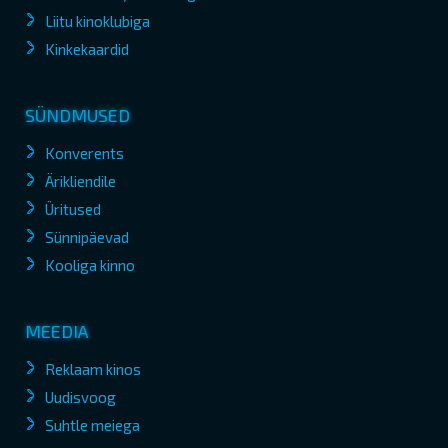
Liitu kinoklubiga
Kinkekaardid
SÜNDMUSED
Konverents
Ärikliendile
Üritused
Sünnipäevad
Kooliga kinno
MEEDIA
Reklaam kinos
Uudisvoog
Suhtle meiega