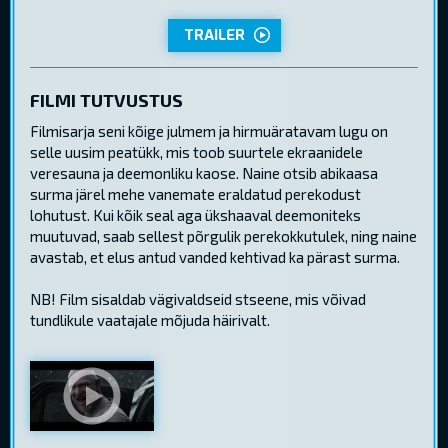
TRAILER
FILMI TUTVUSTUS
Filmisarja seni kõige julmem ja hirmuäratavam lugu on
selle uusim peatükk, mis toob suurtele ekraanidele
veresauna ja deemonliku kaose. Naine otsib abikaasa
surma järel mehe vanemate eraldatud perekodust
lohutust. Kui kõik seal aga ükshaaval deemoniteks
muutuvad, saab sellest põrgulik perekokkutulek, ning naine
avastab, et elus antud vanded kehtivad ka pärast surma.
NB! Film sisaldab vägivaldseid stseene, mis võivad
tundlikule vaatajale mõjuda häirivalt.