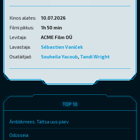
Kinos alates:
10.07.2026
Filmi pikkus:
1h 50 min
Levitaja:
ACME Film OÜ
Lavastaja:
Sébastien Vaniček
Osatäitjad:
Souheila Yacoub
,
Tandi Wright
TOP 10
Ämblikmees. Täitsa uus päev
Odüsseia