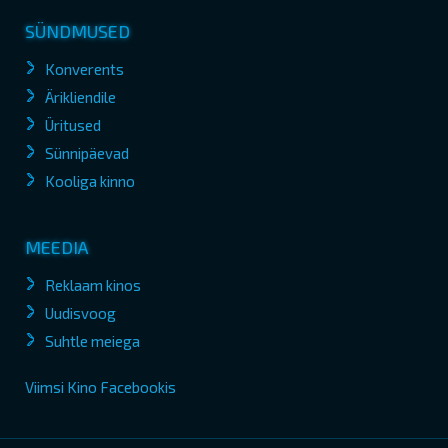
SÜNDMUSED
Konverents
Ärikliendile
Üritused
Sünnipäevad
Kooliga kinno
MEEDIA
Reklaam kinos
Uudisvoog
Suhtle meiega
Viimsi Kino Facebookis