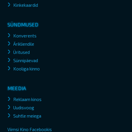
Kinkekaardid
SÜNDMUSED
Konverents
Ärikliendile
Üritused
Sünnipäevad
Kooliga kinno
MEEDIA
Reklaam kinos
Uudisvoog
Suhtle meiega
Viimsi Kino Facebookis