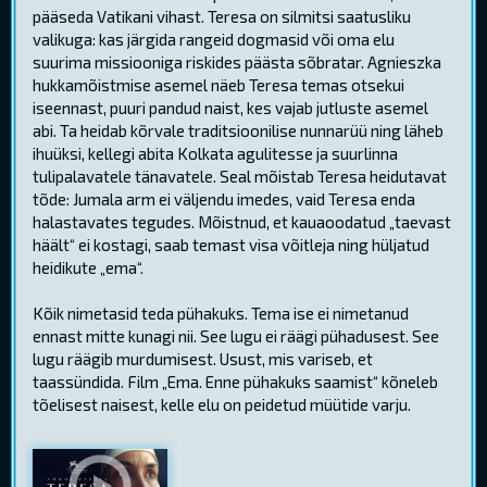
pääseda Vatikani vihast. Teresa on silmitsi saatusliku
valikuga: kas järgida rangeid dogmasid või oma elu
suurima missiooniga riskides päästa sõbratar. Agnieszka
hukkamõistmise asemel näeb Teresa temas otsekui
iseennast, puuri pandud naist, kes vajab jutluste asemel
abi. Ta heidab kõrvale traditsioonilise nunnarüü ning läheb
ihuüksi, kellegi abita Kolkata agulitesse ja suurlinna
tulipalavatele tänavatele. Seal mõistab Teresa heidutavat
tõde: Jumala arm ei väljendu imedes, vaid Teresa enda
halastavates tegudes. Mõistnud, et kauaoodatud „taevast
häält“ ei kostagi, saab temast visa võitleja ning hüljatud
heidikute „ema“.
Kõik nimetasid teda pühakuks. Tema ise ei nimetanud
ennast mitte kunagi nii. See lugu ei räägi pühadusest. See
lugu räägib murdumisest. Usust, mis variseb, et
taassündida. Film „Ema. Enne pühakuks saamist“ kõneleb
tõelisest naisest, kelle elu on peidetud müütide varju.