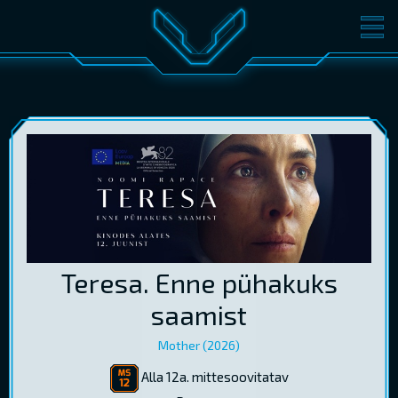
FILMID
PILETID
KINOST
SÜNDMUSED
KONVERENTS
V-KLUBI
KINKEKAARDID
LOGI SISSE
EST
RUS
ENG
Teresa. Enne pühakuks
saamist
Mother (2026)
Alla 12a. mittesoovitatav