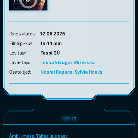
Kinos alates:
12.06.2026
Filmi pikkus:
1h 44 min
Levitaja:
Tespi OÜ
Lavastaja:
Teona Strugar Mitevska
Osatäitjad:
Noomi Rapace
,
Sylvia Hoeks
TOP 10
Ämblikmees. Täitsa uus päev