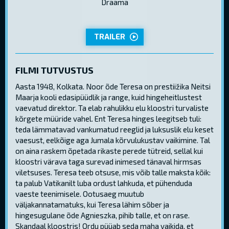
Draama
TRAILER
FILMI TUTVUSTUS
Aasta 1948, Kolkata. Noor õde Teresa on prestiižika Neitsi
Maarja kooli edasipüüdlik ja range, kuid hingeheitlustest
vaevatud direktor. Ta elab rahulikku elu kloostri turvaliste
kõrgete müüride vahel. Ent Teresa hinges leegitseb tuli:
teda lämmatavad vankumatud reeglid ja luksuslik elu keset
vaesust, eelkõige aga Jumala kõrvulukustav vaikimine. Tal
on aina raskem õpetada rikaste perede tütreid, sellal kui
kloostri värava taga surevad inimesed tänaval hirmsas
viletsuses. Teresa teeb otsuse, mis võib talle maksta kõik:
ta palub Vatikanilt luba ordust lahkuda, et pühenduda
vaeste teenimisele. Ootusaeg muutub
väljakannatamatuks, kui Teresa lähim sõber ja
hingesugulane õde Agnieszka, pihib talle, et on rase.
Skandaal kloostris! Ordu püüab seda maha vaikida, et