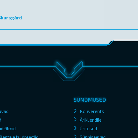
 Skarsgård
SÜNDMUSED
avad
Konverents
d
Ärikliendile
d filmid
Üritused
lastaja kuldreeglid
Sünnipäevad