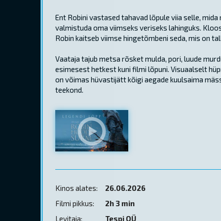
Ent Robini vastased tahavad lõpule viia selle, mida
valmistuda oma viimseks veriseks lahinguks. Kloos
Robin kaitseb viimse hingetõmbeni seda, mis on tall
Vaataja tajub metsa rõsket mulda, pori, luude mur
esimesest hetkest kuni filmi lõpuni. Visuaalselt hüp
on võimas hüvastijätt kõigi aegade kuulsaima mässul
teekond.
Kinos alates:
26.06.2026
Filmi pikkus:
2h 3 min
Levitaja:
Tespi OÜ