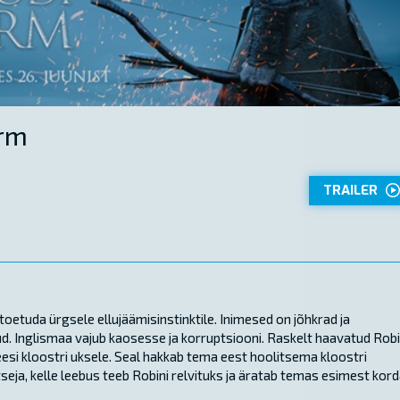
urm
TRAILER
toetuda ürgsele ellujäämisinstinktile. Inimesed on jõhkrad ja
. Inglismaa vajub kaosesse ja korruptsiooni. Raskelt haavatud Rob
eesi kloostri uksele. Seal hakkab tema eest hoolitsema kloostri
tseja, kelle leebus teeb Robini relvituks ja äratab temas esimest kor