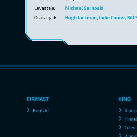
Lavastaja:
Michael Sarnoski
Osatäitjad:
Hugh Jackman
,
Jodie Comer
,
Bill
FIRMAST
KINO
Kontakt
Kinok
Hinna
Tuleva
Kinokü