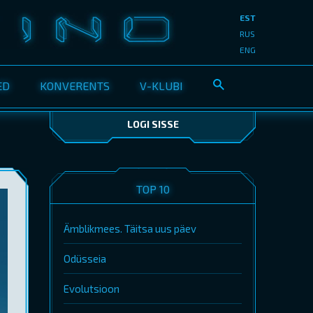
EST
RUS
ENG
ED
KONVERENTS
V-KLUBI
LOGI SISSE
TOP 10
Ämblikmees. Täitsa uus päev
Odüsseia
Evolutsioon