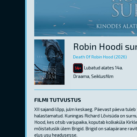
Robin Hoodi s
Death Of Robin Hood (2026)
Lubatud alates 14a.
Draama, Seiklusfilm
FILMI TUTVUSTUS
XII sajandi lõpp, julm keskaeg. Päevast päeva tuleb 
halastamatud. Kuningas Richard Lõvisüda on surnud
Hood, kes otsib varjupaika, koputab kolkaküla Kirkl
mõistatuslik ülem Brigid. Brigid on salapärane ravi
elus usu headusesse.