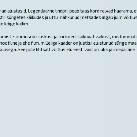
 nad alustasid. Legendaarne lindprii peab taas kord relvad haarama, e
tri süngetes käikudes ja uttu mähkunud metsades algab julm võitlus
e kõige kallim.
dumist, soomusrüü raskust ja tormi eel kaikuvat vaikust, mis lummab
nootiline ja ehe film, mille iga kaader on justkui elustunud sünge maal
isega. See pole lihtsalt võitlus elu eest, vaid on julm ja imepärane