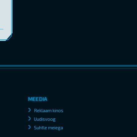
MEEDIA
Reklaam kinos
Uudisvoog
Suhtle meiega