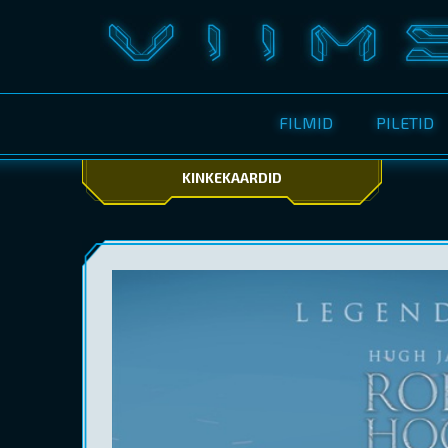
FILMID
PILETID
KINKEKAARDID