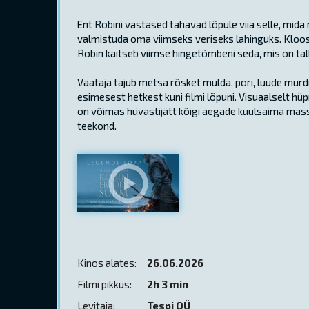
Ent Robini vastased tahavad lõpule viia selle, mida
valmistuda oma viimseks veriseks lahinguks. Kloos
Robin kaitseb viimse hingetõmbeni seda, mis on tall
Vaataja tajub metsa rõsket mulda, pori, luude mur
esimesest hetkest kuni filmi lõpuni. Visuaalselt hüp
on võimas hüvastijätt kõigi aegade kuulsaima mässul
teekond.
Kinos alates:
26.06.2026
Filmi pikkus:
2h 3 min
Levitaja:
Tespi OÜ