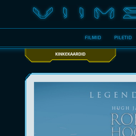
FILMID
PILETID
KINKEKAARDID