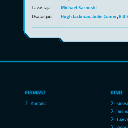
Lavastaja:
Michael Sarnoski
Osatäitjad:
Hugh Jackman
,
Jodie Comer
,
Bill
FIRMAST
KINO
Kontakt
Kinok
Hinna
Tuleva
Kinokü