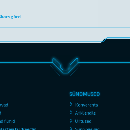
 Skarsgård
SÜNDMUSED
avad
Konverents
d
Ärikliendile
d filmid
Üritused
lastaja kuldreeglid
Sünnipäevad