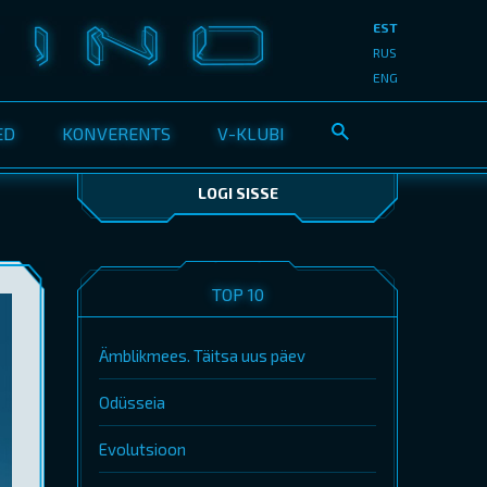
EST
RUS
ENG
ED
KONVERENTS
V-KLUBI
LOGI SISSE
TOP 10
Ämblikmees. Täitsa uus päev
Odüsseia
Evolutsioon