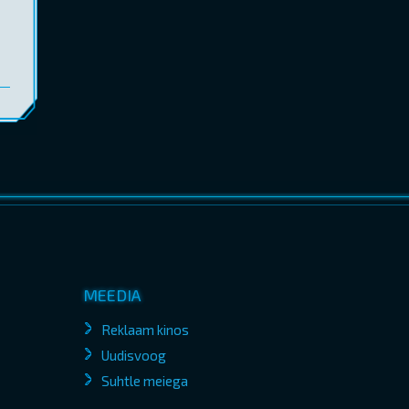
MEEDIA
Reklaam kinos
Uudisvoog
Suhtle meiega