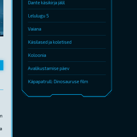
Dante käsikirja jälil
Lelulugu 5
Vaiana
Käsilased ja koletised
Koloonia
Avalikustamise päev
Käpapatrull: Dinosauruse film
in
da