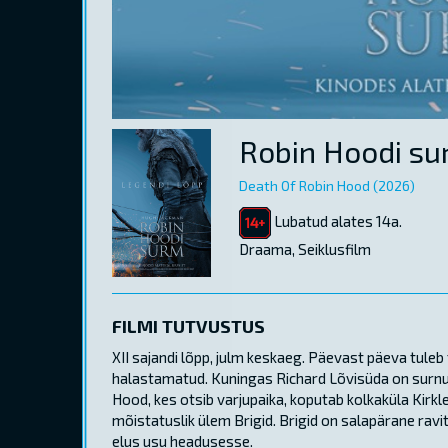
Robin Hoodi s
Death Of Robin Hood (2026)
Lubatud alates 14a.
Draama, Seiklusfilm
FILMI TUTVUSTUS
XII sajandi lõpp, julm keskaeg. Päevast päeva tuleb 
halastamatud. Kuningas Richard Lõvisüda on surnud
Hood, kes otsib varjupaika, koputab kolkaküla Kirkl
mõistatuslik ülem Brigid. Brigid on salapärane ravi
elus usu headusesse.