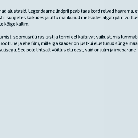
 nad alustasid. Legendaarne lindprii peab taas kord relvad haarama, e
tri süngetes käikudes ja uttu mähkunud metsades algab julm võitlus
e kõige kallim.
dumist, soomusrüü raskust ja tormi eel kaikuvat vaikust, mis lummab
nootiline ja ehe film, mille iga kaader on justkui elustunud sünge maal
isega. See pole lihtsalt võitlus elu eest, vaid on julm ja imepärane