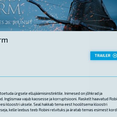
urm
TRAILER
toetuda ürgsele ellujäämisinstinktile. Inimesed on jõhkrad ja
. Inglismaa vajub kaosesse ja korruptsiooni. Raskelt haavatud Rob
eesi kloostri uksele. Seal hakkab tema eest hoolitsema kloostri
tseja, kelle leebus teeb Robini relvituks ja äratab temas esimest kor