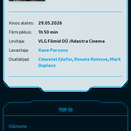
Kinos alates:
29.05.2026
Filmi pikkus:
1h 50 min
Levitaja:
VLG Filmid OÜ /Adastra Cinema
Lavastaja:
Kane Parsons
Osatäitjad:
Chiwetel Ejiofor
,
Renate Reinsve
,
Mark
Duplass
TOP 10
Odüsseia