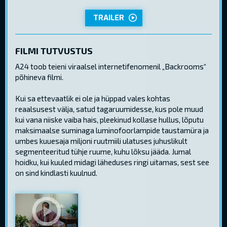
TRAILER
FILMI TUTVUSTUS
A24 toob teieni viraalsel internetifenomenil „Backrooms“
põhineva filmi.
Kui sa ettevaatlik ei ole ja hüppad vales kohtas
reaalsusest välja, satud tagaruumidesse, kus pole muud
kui vana niiske vaiba hais, pleekinud kollase hullus, lõputu
maksimaalse suminaga luminofoorlampide taustamüra ja
umbes kuuesaja miljoni ruutmiili ulatuses juhuslikult
segmenteeritud tühje ruume, kuhu lõksu jääda. Jumal
hoidku, kui kuuled midagi läheduses ringi uitamas, sest see
on sind kindlasti kuulnud.