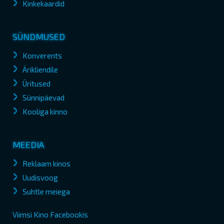
Kinkekaardid
SÜNDMUSED
Konverents
Ärikliendile
Üritused
Sünnipäevad
Kooliga kinno
MEEDIA
Reklaam kinos
Uudisvoog
Suhtle meiega
Viimsi Kino Facebookis