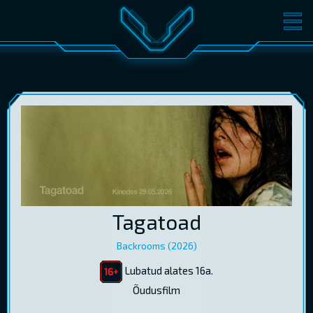
FILMID
PILETID
KINOST
SÜNDMUSED
KONVERENTS
V-KLUBI
KINKEKAARDID
LOGI SISSE
Tagatoad
EST
RUS
ENG
Backrooms (2026)
Lubatud alates 16a.
Õudusfilm